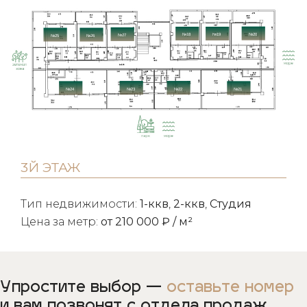
№20
№18
№19
№27
№25
№26
№23
№22
№24
№21
3Й ЭТАЖ
Тип недвижимости:
1-ккв
,
2-ккв
,
Студия
Цена за метр:
от 210 000 ₽ / м²
Упростите выбор —
оставьте номер
и вам позвонят с отдела продаж